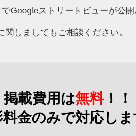
日でGoogleストリートビューが公
策に関しましてもご相談ください。
​掲載費用は
無料
！！
影料金のみで対応しま