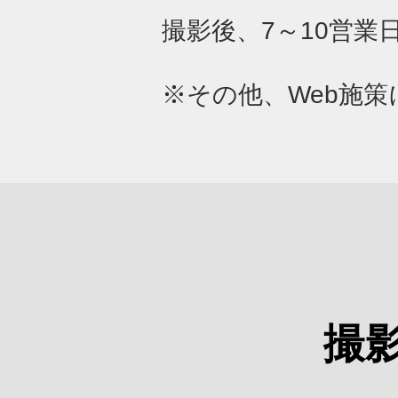
撮影後、7～10営業
※その他、Web施
撮