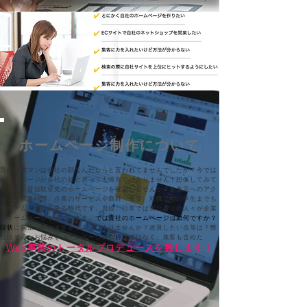
ホームページ制作について
昔は営業マンは会社の顔なんだからと言われてませんでしたか？
今では
ホームページが会社の顔と言っても過言ではありません！
想像してみて
下さい、普段取引先のホームページを確認しませんか？
飲食店へのアク
上記でお困りの方は是非一度お問い合わせ下さい
セスや営業時間、企業のサービスや商材、概要、
就職活動の学生までも
がホームページを見る時代です。
普段、日常では実に多くの人々が企業
のホームページを見ています。
では貴社のホームページは如何ですか？​
現状
に満足していますか？不満はありませんか？改良したい点等は？
弊
社はそんなお悩みをホームページ制作だけではなく、集客も含めた
Web事業の​トータルプロデュースを致します！