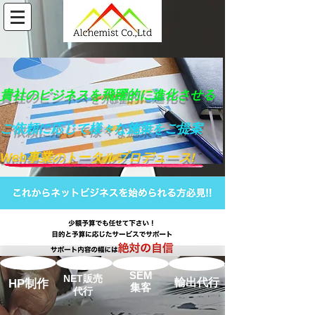
貴社のビジネスを飛躍的に進化させる
ご依頼に応じて様々な施策をご提案
Web事業のトータルプロデュース!
SEM
NET販売
輸出代行
HP制作
​集客
​代行